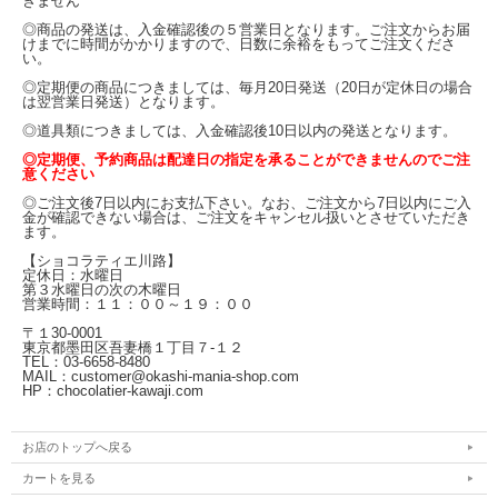
きません
◎商品の発送は、入金確認後の５営業日となります。ご注文からお届
けまでに時間がかかりますので、日数に余裕をもってご注文くださ
い。
◎定期便の商品につきましては、毎月20日発送（20日が定休日の場合
は翌営業日発送）となります。
◎道具類につきましては、入金確認後10日以内の発送となります。
◎定期便、予約商品は配達日の指定を承ることができませんのでご注
意ください
◎ご注文後7日以内にお支払下さい。なお、ご注文から7日以内にご入
金が確認できない場合は、ご注文をキャンセル扱いとさせていただき
ます。
【ショコラティエ川路】
定休日：水曜日
第３水曜日の次の木曜日
営業時間：１１：００～１９：００
〒１30-0001
東京都墨田区吾妻橋１丁目７-１２
TEL：03-6658-8480
MAIL：customer@okashi-mania-shop.com
HP：chocolatier-kawaji.com
お店のトップへ戻る
カートを見る