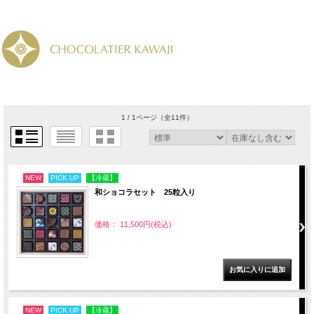
1 / 1ページ
（全11件）
NEW
PICK UP
【冷蔵】
和ショコラセット 25粒入り
価格： 11,500円(税込)
NEW
PICK UP
【冷蔵】