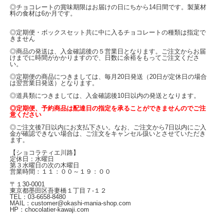
◎チョコレートの賞味期限はお届けの日にちから14日間です。製菓材
料の食材は6か月です。
◎定期便・ボックスセット共に中に入るチョコレートの種類は指定で
きません
◎商品の発送は、入金確認後の５営業日となります。ご注文からお届
けまでに時間がかかりますので、日数に余裕をもってご注文くださ
い。
◎定期便の商品につきましては、毎月20日発送（20日が定休日の場合
は翌営業日発送）となります。
◎道具類につきましては、入金確認後10日以内の発送となります。
◎定期便、予約商品は配達日の指定を承ることができませんのでご注
意ください
◎ご注文後7日以内にお支払下さい。なお、ご注文から7日以内にご入
金が確認できない場合は、ご注文をキャンセル扱いとさせていただき
ます。
【ショコラティエ川路】
定休日：水曜日
第３水曜日の次の木曜日
営業時間：１１：００～１９：００
〒１30-0001
東京都墨田区吾妻橋１丁目７-１２
TEL：03-6658-8480
MAIL：customer@okashi-mania-shop.com
HP：chocolatier-kawaji.com