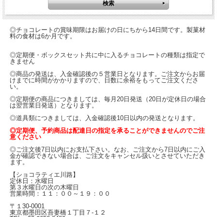
◎チョコレートの賞味期限はお届けの日にちから14日間です。製菓材
料の食材は6か月です。
◎定期便・ボックスセット共に中に入るチョコレートの種類は指定で
きません
◎商品の発送は、入金確認後の５営業日となります。ご注文からお届
けまでに時間がかかりますので、日数に余裕をもってご注文くださ
い。
◎定期便の商品につきましては、毎月20日発送（20日が定休日の場合
は翌営業日発送）となります。
◎道具類につきましては、入金確認後10日以内の発送となります。
◎定期便、予約商品は配達日の指定を承ることができませんのでご注
意ください
◎ご注文後7日以内にお支払下さい。なお、ご注文から7日以内にご入
金が確認できない場合は、ご注文をキャンセル扱いとさせていただき
ます。
【ショコラティエ川路】
定休日：水曜日
第３水曜日の次の木曜日
営業時間：１１：００～１９：００
〒１30-0001
東京都墨田区吾妻橋１丁目７-１２