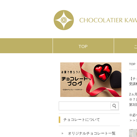
TOP
TOP
【チ
受講
2ヵ
※７
第3日
※必
チョコレートについて
＞＞
オリジナルチョコレート一覧