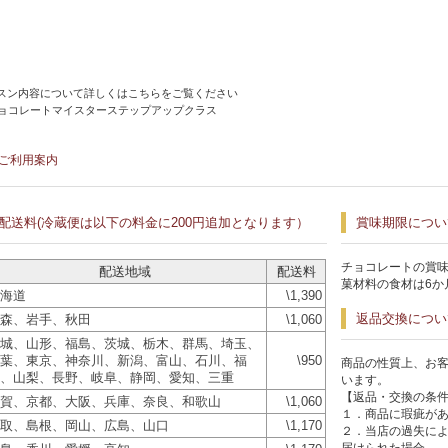
スン内容について詳しくはこちらをご覧ください
チョコレートマイスターステップアップクラス
ご利用案内
配送料(冷蔵便は以下の料金に200円追加となります）
賞味期限につい
チョコレートの賞味
配送地域
配送料
菓材料の食材は6か
海道
\1,390
返品交換につい
森、岩手、秋田
\1,060
城、山形、福島、茨城、栃木、群馬、埼玉、
葉、東京、神奈川、新潟、富山、石川、福
\950
商品の性質上、お
、山梨、長野、岐阜、静岡、愛知、三重
います。
【返品・交換の条
賀、京都、大阪、兵庫、奈良、和歌山
\1,060
１．商品に瑕疵が
取、島根、岡山、広島、山口
\1,170
２．当店の過失に