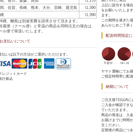
届けられた場合
島、香川、愛媛、高知
\1,170
上記に該当する場合
岡、佐賀、長崎、熊本、大分、宮崎、鹿児島
\1,390
をお願いいたします
縄
\1,390
ます。
この期間を過ぎた
沖縄、離島は別途実費を請求させて頂きます。
あらかじめご了承
冷蔵便（クール便）と常温の商品を同時注文の場合は、
ール便で発送いたします。
配送時間指定に
お支払いについて
支払いは以下の方法がご選択いただけます。
ヤマト運輸にてお
クレジットカード
ご指定時間帯に配
銀行振込
納期について
ご注文後7日以内に
ご入金が確認でき
ていただきます。
商品の発送は、入
お届けまでに時間
文ください。
定期便の商品につき