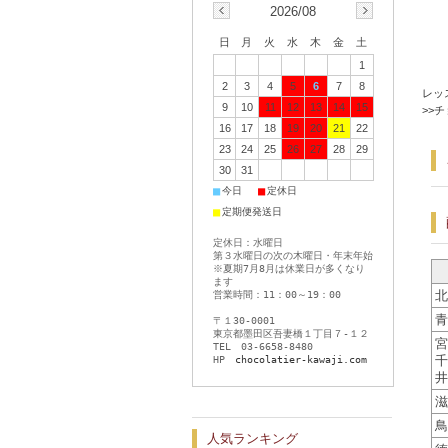
2026/08
日
月
火
水
木
金
土
1
2
3
4
5
6
7
8
レッ
9
10
11
12
13
14
15
>>
16
17
18
19
20
21
22
23
24
25
26
27
28
29
30
31
■
■
今日
定休日
■
定期便発送日
定休日：水曜日
第３水曜日の次の木曜日・年末年始
※夏期7月8月は休業日が多くなり
ます
北
営業時間：11：00～19：00
青
〒１30-0001
東京都墨田区吾妻橋１丁目７-１２
宮
TEL 03-6658-8480
千
HP
chocolatier-kawaji.com
井
滋
鳥
人気ランキング