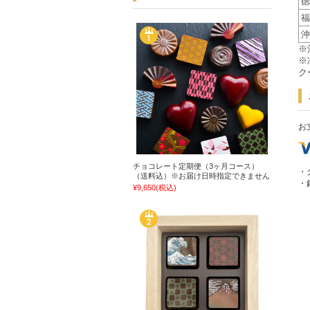
徳
福
沖
※
※
ク
お
チョコレート定期便（3ヶ月コース）
・
（送料込）※お届け日時指定できません
・
¥9,650
(税込)