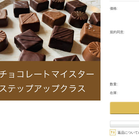
価格:
規約同意:
数量:
在庫:
返品について