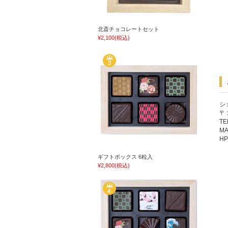
北斎チョコレートセット
¥2,100
(税込)
シ
〒
TE
MA
H
ギフトボックス 6粒入
¥2,800
(税込)