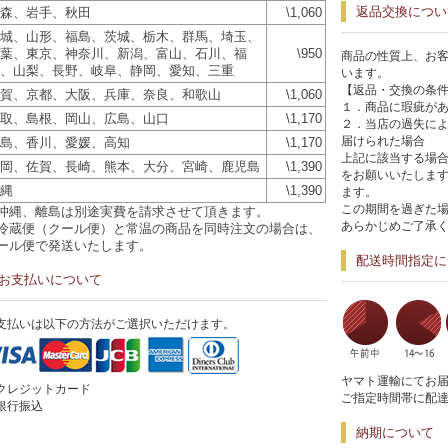
返品交換につい
森、岩手、秋田
\1,060
城、山形、福島、茨城、栃木、群馬、埼玉、
葉、東京、神奈川、新潟、富山、石川、福
\950
商品の性質上、お
、山梨、長野、岐阜、静岡、愛知、三重
います。
【返品・交換の条
賀、京都、大阪、兵庫、奈良、和歌山
\1,060
１．商品に瑕疵が
取、島根、岡山、広島、山口
\1,170
２．当店の過失に
届けられた場合
島、香川、愛媛、高知
\1,170
上記に該当する場合
岡、佐賀、長崎、熊本、大分、宮崎、鹿児島
\1,390
をお願いいたします
縄
\1,390
ます。
この期間を過ぎた
沖縄、離島は別途実費を請求させて頂きます。
あらかじめご了承
冷蔵便（クール便）と常温の商品を同時注文の場合は、
ール便で発送いたします。
配送時間指定に
お支払いについて
支払いは以下の方法がご選択いただけます。
ヤマト運輸にてお
クレジットカード
ご指定時間帯に配
銀行振込
納期について