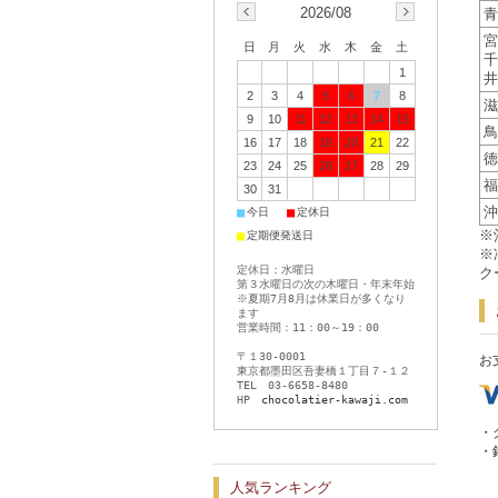
2026/08
青
宮
日
月
火
水
木
金
土
千
1
井
2
3
4
5
6
7
8
滋
9
10
11
12
13
14
15
鳥
16
17
18
19
20
21
22
徳
23
24
25
26
27
28
29
福
30
31
沖
■
■
今日
定休日
※
■
定期便発送日
※
定休日：水曜日
ク
第３水曜日の次の木曜日・年末年始
※夏期7月8月は休業日が多くなり
ます
営業時間：11：00～19：00
〒１30-0001
お
東京都墨田区吾妻橋１丁目７-１２
TEL 03-6658-8480
HP
chocolatier-kawaji.com
・
・
人気ランキング