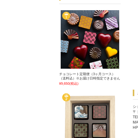
チョコレート定期便（3ヶ月コース）
（送料込）※お届け日時指定できません
¥9,650
(税込)
シ
〒
TE
MA
H