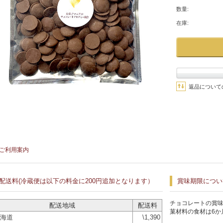
数量:
在庫:
返品について
ご利用案内
配送料(冷蔵便は以下の料金に200円追加となります）
賞味期限につい
チョコレートの賞味
配送地域
配送料
菓材料の食材は6か
海道
\1,390