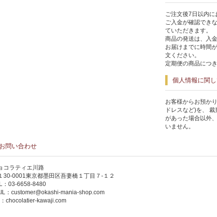
ご注文後7日以内に
ご入金が確認でき
ていただきます。
商品の発送は、入
お届けまでに時間
文ください。
定期便の商品につき
個人情報に関し
お客様からお預かり
ドレスなど)を、 
があった場合以外
いません。
お問い合わせ
ョコラティエ川路
１30-0001東京都墨田区吾妻橋１丁目７-１２
L：03-6658-8480
IL：
customer@okashi-mania-shop.com
P：
chocolatier-kawaji.com