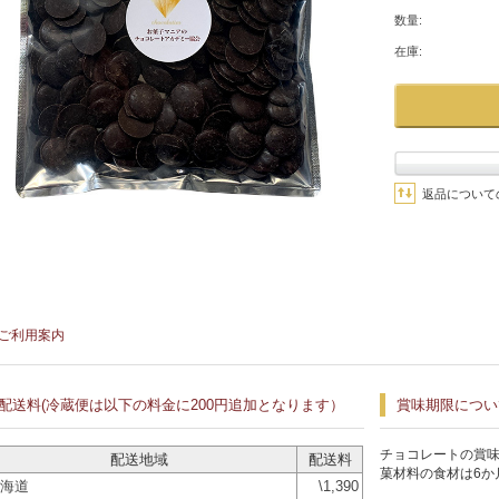
数量:
在庫:
返品について
ご利用案内
配送料(冷蔵便は以下の料金に200円追加となります）
賞味期限につい
チョコレートの賞味
配送地域
配送料
菓材料の食材は6か
海道
\1,390