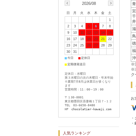
2026/08
青
宮
日
月
火
水
木
金
土
千
1
井
2
3
4
5
6
7
8
滋
9
10
11
12
13
14
15
鳥
16
17
18
19
20
21
22
徳
23
24
25
26
27
28
29
福
30
31
沖
■
■
今日
定休日
※
■
定期便発送日
※
定休日：水曜日
ク
第３水曜日の次の木曜日・年末年始
※夏期7月8月は休業日が多くなり
ます
営業時間：11：00～19：00
〒１30-0001
お
東京都墨田区吾妻橋１丁目７-１２
TEL 03-6658-8480
HP
chocolatier-kawaji.com
・
・
人気ランキング