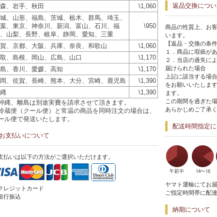
返品交換につい
森、岩手、秋田
\1,060
城、山形、福島、茨城、栃木、群馬、埼玉、
葉、東京、神奈川、新潟、富山、石川、福
\950
商品の性質上、お
、山梨、長野、岐阜、静岡、愛知、三重
います。
【返品・交換の条
賀、京都、大阪、兵庫、奈良、和歌山
\1,060
１．商品に瑕疵が
取、島根、岡山、広島、山口
\1,170
２．当店の過失に
届けられた場合
島、香川、愛媛、高知
\1,170
上記に該当する場合
岡、佐賀、長崎、熊本、大分、宮崎、鹿児島
\1,390
をお願いいたします
縄
\1,390
ます。
この期間を過ぎた
沖縄、離島は別途実費を請求させて頂きます。
あらかじめご了承
冷蔵便（クール便）と常温の商品を同時注文の場合は、
ール便で発送いたします。
配送時間指定に
お支払いについて
支払いは以下の方法がご選択いただけます。
ヤマト運輸にてお
クレジットカード
ご指定時間帯に配
銀行振込
納期について