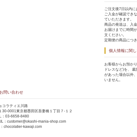
ご注文後7日以内に
ご入金が確認でき
ていただきます。
商品の発送は、入
お届けまでに時間
文ください。
定期便の商品につき
個人情報に関し
お客様からお預かり
ドレスなど)を、 
があった場合以外
いません。
お問い合わせ
ョコラティエ川路
１30-0001東京都墨田区吾妻橋１丁目７-１２
L：03-6658-8480
IL：
customer@okashi-mania-shop.com
P：
chocolatier-kawaji.com