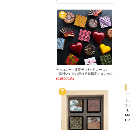
チョコレート定期便（3ヶ月コース）
（送料込）※お届け日時指定できません
¥9,650
(税込)
シ
〒
TE
MA
H