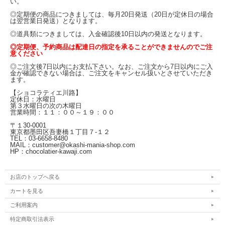
い。
◎定期便の商品につきましては、毎月20日発送（20日が定休日の場合
は翌営業日発送）となります。
◎道具類につきましては、入金確認後10日以内の発送となります。
◎定期便、予約商品は配達日の指定を承ることができませんのでご注
意ください
◎ご注文後7日以内にお支払下さい。なお、ご注文から7日以内にご入
金が確認できない場合は、ご注文をキャンセル扱いとさせていただき
ます。
【ショコラティエ川路】
定休日：水曜日
第３水曜日の次の木曜日
営業時間：１１：００～１９：００
〒１30-0001
東京都墨田区吾妻橋１丁目７-１２
TEL：03-6658-8480
MAIL：customer@okashi-mania-shop.com
HP：chocolatier-kawaji.com
お店のトップへ戻る
カートを見る
ご利用案内
特定商取引法表示