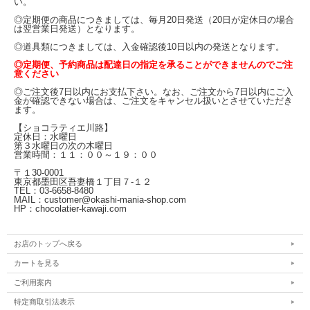
い。
◎定期便の商品につきましては、毎月20日発送（20日が定休日の場合
は翌営業日発送）となります。
◎道具類につきましては、入金確認後10日以内の発送となります。
◎定期便、予約商品は配達日の指定を承ることができませんのでご注
意ください
◎ご注文後7日以内にお支払下さい。なお、ご注文から7日以内にご入
金が確認できない場合は、ご注文をキャンセル扱いとさせていただき
ます。
【ショコラティエ川路】
定休日：水曜日
第３水曜日の次の木曜日
営業時間：１１：００～１９：００
〒１30-0001
東京都墨田区吾妻橋１丁目７-１２
TEL：03-6658-8480
MAIL：customer@okashi-mania-shop.com
HP：chocolatier-kawaji.com
お店のトップへ戻る
カートを見る
ご利用案内
特定商取引法表示