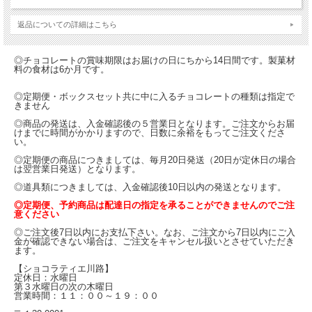
返品についての詳細はこちら
◎チョコレートの賞味期限はお届けの日にちから14日間です。製菓材
料の食材は6か月です。
◎定期便・ボックスセット共に中に入るチョコレートの種類は指定で
きません
◎商品の発送は、入金確認後の５営業日となります。ご注文からお届
けまでに時間がかかりますので、日数に余裕をもってご注文くださ
い。
◎定期便の商品につきましては、毎月20日発送（20日が定休日の場合
は翌営業日発送）となります。
◎道具類につきましては、入金確認後10日以内の発送となります。
◎定期便、予約商品は配達日の指定を承ることができませんのでご注
意ください
◎ご注文後7日以内にお支払下さい。なお、ご注文から7日以内にご入
金が確認できない場合は、ご注文をキャンセル扱いとさせていただき
ます。
【ショコラティエ川路】
定休日：水曜日
第３水曜日の次の木曜日
営業時間：１１：００～１９：００