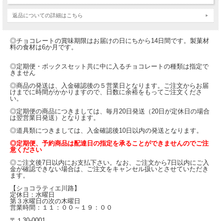
返品についての詳細はこちら
◎チョコレートの賞味期限はお届けの日にちから14日間です。製菓材
料の食材は6か月です。
◎定期便・ボックスセット共に中に入るチョコレートの種類は指定で
きません
◎商品の発送は、入金確認後の５営業日となります。ご注文からお届
けまでに時間がかかりますので、日数に余裕をもってご注文くださ
い。
◎定期便の商品につきましては、毎月20日発送（20日が定休日の場合
は翌営業日発送）となります。
◎道具類につきましては、入金確認後10日以内の発送となります。
◎定期便、予約商品は配達日の指定を承ることができませんのでご注
意ください
◎ご注文後7日以内にお支払下さい。なお、ご注文から7日以内にご入
金が確認できない場合は、ご注文をキャンセル扱いとさせていただき
ます。
【ショコラティエ川路】
定休日：水曜日
第３水曜日の次の木曜日
営業時間：１１：００～１９：００
〒１30-0001