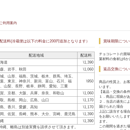
ご利用案内
配送料(冷蔵便は以下の料金に200円追加となります）
賞味期限につい
チョコレートの賞味
配送地域
配送料
菓材料の食材は6か
海道
\1,390
返品交換につい
森、岩手、秋田
\1,060
城、山形、福島、茨城、栃木、群馬、埼玉、
葉、東京、神奈川、新潟、富山、石川、福
\950
商品の性質上、お
、山梨、長野、岐阜、静岡、愛知、三重
います。
【返品・交換の条
賀、京都、大阪、兵庫、奈良、和歌山
\1,060
１．商品に瑕疵が
取、島根、岡山、広島、山口
\1,170
２．当店の過失に
届けられた場合
島、香川、愛媛、高知
\1,170
上記に該当する場合
岡、佐賀、長崎、熊本、大分、宮崎、鹿児島
\1,390
をお願いいたします
縄
\1,390
ます。
この期間を過ぎた
沖縄、離島は別途実費を請求させて頂きます。