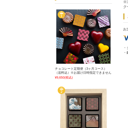
※
ク
お
・
・
チョコレート定期便（3ヶ月コース）
（送料込）※お届け日時指定できません
¥9,650
(税込)