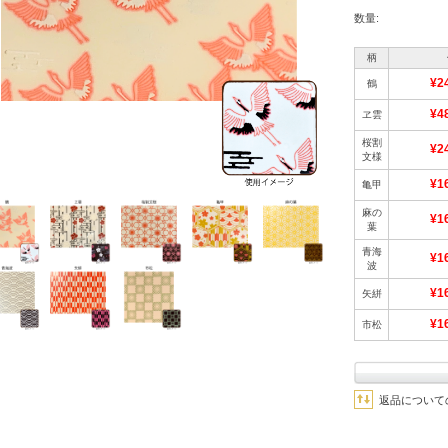
数量:
柄
¥2
鶴
¥4
ヱ雲
桜割
¥2
文様
¥1
亀甲
麻の
¥1
葉
青海
¥1
波
¥1
矢絣
¥1
市松
返品について