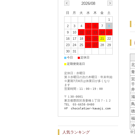
2026/08
日
月
火
水
木
金
土
1
2
3
4
5
6
7
8
9
10
11
12
13
14
15
16
17
18
19
20
21
22
23
24
25
26
27
28
29
30
31
■
■
今日
定休日
■
定期便発送日
北
青
定休日：水曜日
第３水曜日の次の木曜日・年末年始
宮
※夏期7月8月は休業日が多くなり
千
ます
営業時間：11：00～19：00
井
滋
〒１30-0001
東京都墨田区吾妻橋１丁目７-１２
鳥
TEL 03-6658-8480
HP
chocolatier-kawaji.com
徳
福
沖
※
人気ランキング