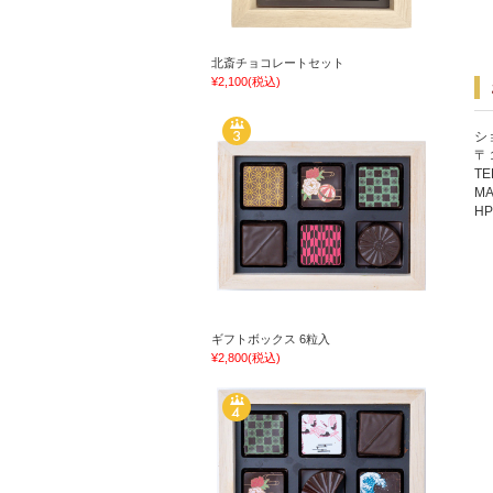
北斎チョコレートセット
¥2,100
(税込)
シ
〒
TE
MA
H
ギフトボックス 6粒入
¥2,800
(税込)