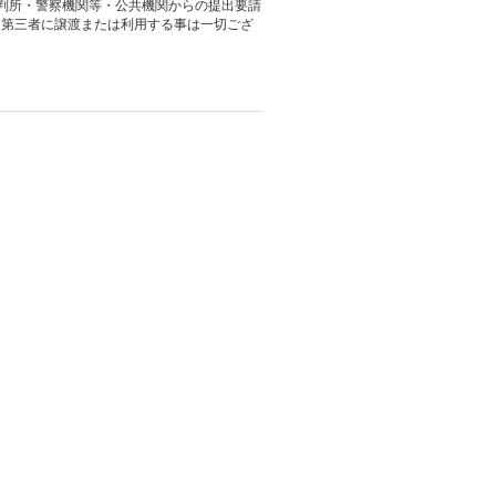
裁判所・警察機関等・公共機関からの提出要請
、第三者に譲渡または利用する事は一切ござ