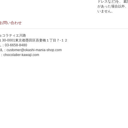
ドレスなど)を、 
があった場合以外
いません。
お問い合わせ
ョコラティエ川路
１30-0001東京都墨田区吾妻橋１丁目７-１２
L：03-6658-8480
IL：
customer@okashi-mania-shop.com
P：
chocolatier-kawaji.com