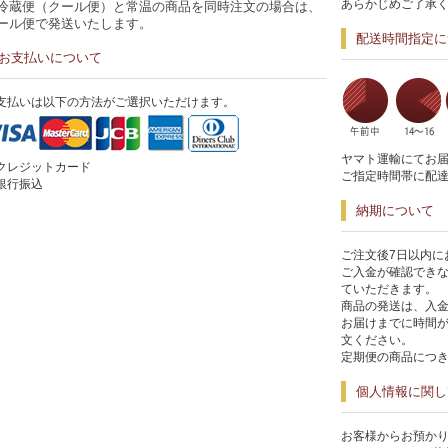
あらかじめご了承
冷蔵便（クール便）と常温の商品を同時注文の場合は、
ール便で発送いたします。
配送時間指定に
お支払いについて
支払いは以下の方法がご選択いただけます。
ヤマト運輸にてお
クレジットカード
ご指定時間帯に配
銀行振込
納期について
ご注文後7日以内に
ご入金が確認でき
ていただきます。
商品の発送は、入
お届けまでに時間
文ください。
定期便の商品につき
個人情報に関し
お客様からお預かり